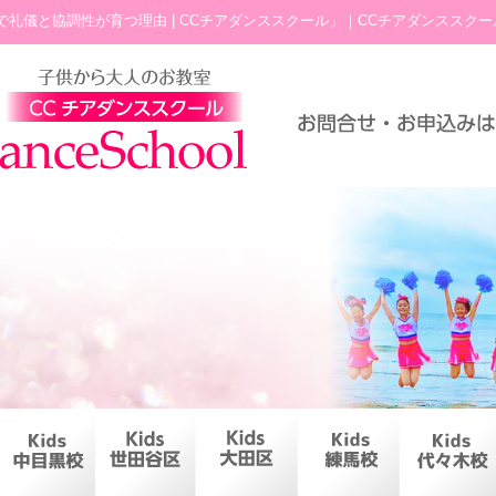
で礼儀と協調性が育つ理由 | CCチアダンススクール」｜CCチアダンススクー