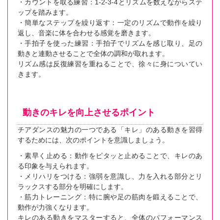
・カウントを取る練習：1-2-3-4とリズムを数えながらステ
ップを踏みます。
・簡単なステップを繰り返す：一定のリズムで動作を繰り
返し、音楽に体を合わせる感覚を磨きます。
・手拍子を使った練習：手拍子でリズムを感じ取り、足の
動きと連動させることで全体の調和が取れます。
リズム感は反復練習を重ねることで、徐々に身についてい
きます。
動きのキレを向上させるポイント
チアダンスの魅力の一つである「キレ」のある動きを習得
するためには、次のポイントを意識しましょう。
・素早く止める：動作をピタッと止めることで、キレのあ
る印象を与えられます。
・メリハリをつける：強弱を意識し、力を入れる部分とリ
ラックスする部分を明確にします。
・筋力トレーニング：特に腕や足の筋肉を鍛えることで、
動作が力強くなります。
キレのある動きをマスターすると、全体のパフォーマンス