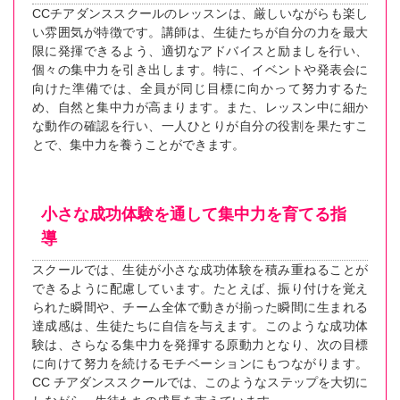
CCチアダンススクールのレッスンは、厳しいながらも楽し
い雰囲気が特徴です。講師は、生徒たちが自分の力を最大
限に発揮できるよう、適切なアドバイスと励ましを行い、
個々の集中力を引き出します。特に、イベントや発表会に
向けた準備では、全員が同じ目標に向かって努力するた
め、自然と集中力が高まります。また、レッスン中に細か
な動作の確認を行い、一人ひとりが自分の役割を果たすこ
とで、集中力を養うことができます。
小さな成功体験を通して集中力を育てる指
導
スクールでは、生徒が小さな成功体験を積み重ねることが
できるように配慮しています。たとえば、振り付けを覚え
られた瞬間や、チーム全体で動きが揃った瞬間に生まれる
達成感は、生徒たちに自信を与えます。このような成功体
験は、さらなる集中力を発揮する原動力となり、次の目標
に向けて努力を続けるモチベーションにもつながります。
CC チアダンススクールでは、このようなステップを大切に