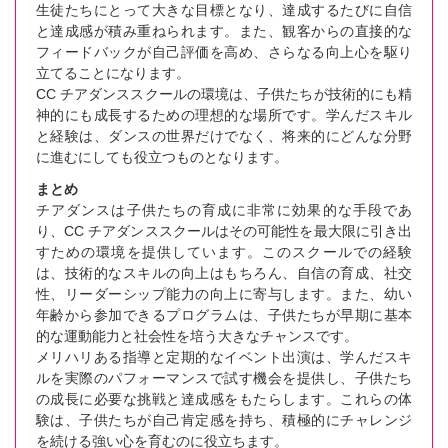
生徒たちにとって大きな目標となり、達成するたびに自信
と達成感が積み重ねられます。また、観客からの直接的な
フィードバックが自己評価を高め、さらなる向上心を駆り
立てることになります。
CC チアダンススクールの環境は、子供たちが技術的にも精
神的にも成長するための理想的な場所です。学んだスキル
と経験は、ダンスの世界だけでなく、将来的にどんな分野
に進むにしても役立つものとなります。
まとめ
チアダンスは子供たちの育成に非常に効果的な手段であ
り、CC チアダンススクールはその可能性を最大限に引き出
すための環境を提供しています。このスクールでの経験
は、技術的なスキルの向上はもちろん、自信の育成、社交
性、リーダーシップ能力の向上に寄与します。また、幼い
年齢から参加できるプログラムは、子供たちが早期に基本
的な運動能力と社会性を培う大きなチャンスです。
メリハリある指導と定期的なイベント出演は、学んだスキ
ルを実際のパフォーマンスで試す機会を提供し、子供たち
の成長に必要な挑戦と達成感をもたらします。これらの体
験は、子供たちが自己肯定感を持ち、積極的にチャレンジ
を続ける強い心を育むのに役立ちます。