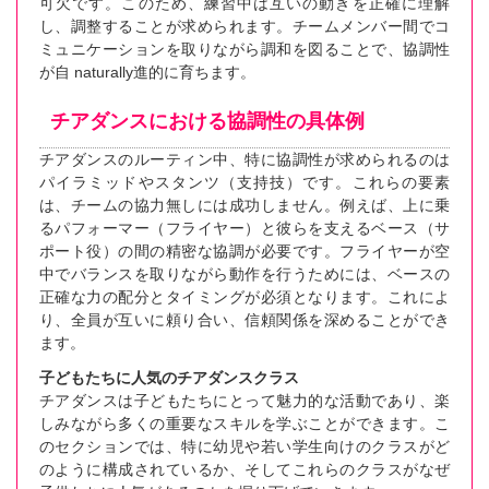
可欠です。このため、練習中は互いの動きを正確に理解
し、調整することが求められます。チームメンバー間でコ
ミュニケーションを取りながら調和を図ることで、協調性
が自 naturally進的に育ちます。
チアダンスにおける協調性の具体例
チアダンスのルーティン中、特に協調性が求められるのは
パイラミッドやスタンツ（支持技）です。これらの要素
は、チームの協力無しには成功しません。例えば、上に乗
るパフォーマー（フライヤー）と彼らを支えるベース（サ
ポート役）の間の精密な協調が必要です。フライヤーが空
中でバランスを取りながら動作を行うためには、ベースの
正確な力の配分とタイミングが必須となります。これによ
り、全員が互いに頼り合い、信頼関係を深めることができ
ます。
子どもたちに人気のチアダンスクラス
チアダンスは子どもたちにとって魅力的な活動であり、楽
しみながら多くの重要なスキルを学ぶことができます。こ
のセクションでは、特に幼児や若い学生向けのクラスがど
のように構成されているか、そしてこれらのクラスがなぜ