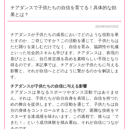
チアダンスで子供たちの自信を育てる！具体的な効
果とは？
2024年04月25日
チアダンスが子供たちの成長においてどのような役割を果
たすのか、ご存じですか？この活動を通じて、子供たちは
ただ踊りを楽しむだけでなく、自信を育み、協調性や礼儀
といった社会的スキルも学びます。チアダンスは、表現の
喜びとともに、自己肯定感を高める素晴らしい手段となり
得るのです。本記事では、チアダンスが子供たちに与える
影響と、それが自信へとどのように繋がるのかを解説しま
す。
チアダンスが子供たちの自信に与える影響
チアダンスは単なるスポーツやダンス活動ではありませ
ん。それは、子供たちが自分自身を表現し、自信を持つた
めの舞台を提供します。この活動を通じて、子供たちは自
分の身体をコントロールすることを学び、困難な技術をマ
スターする達成感を味わいます。この過程で、彼らは「で
きた！」という成功体験を積み重ね、それが自信につなが
るのです。