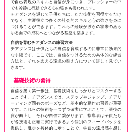
で自己表現のスキルと自信が身につき、プレッシャーの中
でも冷静に行動できる心の強さも養われます。
チアダンスを通じて子供たちは、ただ技術を習得するだけ
でなく、生涯役立つ多くの社会的スキルと心の強さを身に
つけることができます。これらの経験が彼らの将来のあら
ゆる面での成功へとつながる基盤を築きます。
自信を育むチアダンスの練習方法
チアダンスは子供たちの自信を育成するのに非常に効果的
な手段です。ここでは、自信をつけるための具体的な練習
方法と、それを支える環境の整え方について詳しく見てい
きます。
基礎技術の習得
自信を築く第一歩は、基礎技術をしっかりとマスターする
ことです。チアダンスでは、ステップやジャンプ、チアリ
ーディング固有のポーズなど、基本的な動作の習得が重要
です。これらの技術を一つずつ確実に学ぶことで、演技の
質が向上し、それが自信に繋がります。指導者は子供たち
が各技術を正確に実行できるよう個別のフィードバックを
提供し、進歩を具体的に示すことで、学習の達成感を感じ